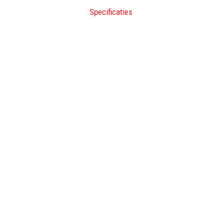
Specificaties
Heeft u vragen of advies no
078 654 09 55
Home
Producten
Dealer worden
Onze drank machines
Innovatie
Onze drank machines comi