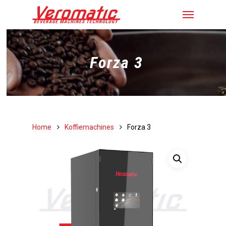
Forza 3
Home
Koffiemachines
Forza 3