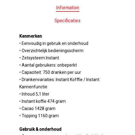
Information
Specificaties
Kenmerken
• Eenvoudig in gebruik en onderhoud
• Overzichtelijk bedieningsscherm
• Zetsysteem Instant
• Aantal gebruikers: onbeperkt
• Capaciteit: 750 dranken per uur
• Drankenvariaties: Instant Kofffie / Instant
Kannenfunctie
• Inhoud 5,1 liter
Heeft u vragen of advies no
078 654 09 55
• Instant koffie 474 gram
• Cacao 1428 gram
• Topping 1160 gram
Home
Producten
Gebruik & onderhoud