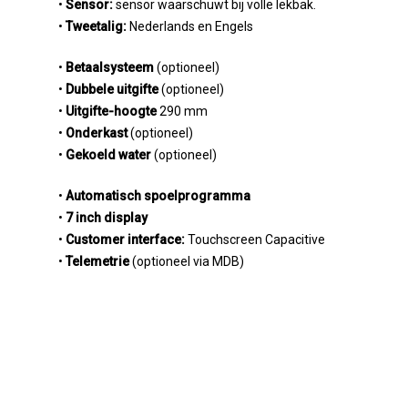
•
Sensor:
sensor waarschuwt bij volle lekbak.
Dealer worden
Onze drank machines
•
Tweetalig:
Nederlands en Engels
Innovatie
Onze drank machines comi
•
Betaalsysteem
(optioneel)
Nieuws
Accessoires
Research & Development
•
Dubbele uitgifte
(optioneel)
•
Uitgifte-hoogte
290 mm
Bedrijf
Optimale bediening
•
Onderkast
(optioneel)
Support
Technologie
Over ons
•
Gekoeld water
(optioneel)
Contact
Duurzaam
Godrej Groep
Onderhoud
•
Automatisch spoelprogramma
Vacatures
•
7 inch display
English
•
Customer interface:
Touchscreen Capacitive
Waarden & Principes
•
Telemetrie
(optioneel via MDB)
Nederlands
Dealer portal